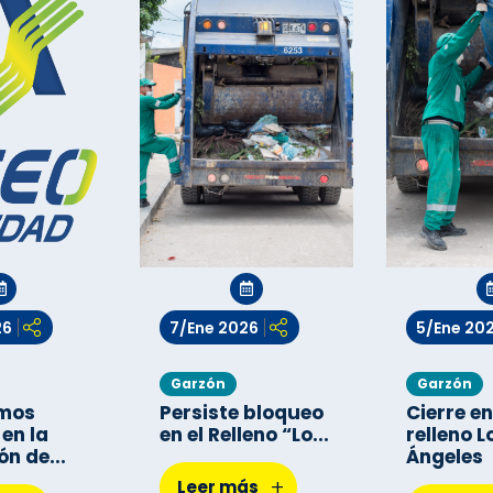
26
7/Ene 2026
5/Ene 20
Garzón
Garzón
mos
Persiste bloqueo
Cierre en
 en la
en el Relleno “Lo...
relleno L
n de...
Ángeles
+
Leer más