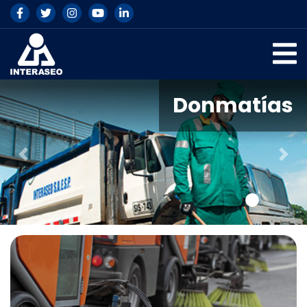
Donmatías
Previous
Nex